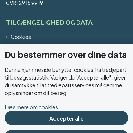
CVR: 29 18 99 19
TILGÆNGELIGHED OG DATA
Cookies
Digital tilgængelighed
Du bestemmer over dine data
Oplysningspligt
Denne hjemmeside benytter cookies fra tredjepart
LINKS
til besøgsstatistik. Vælger du "Accepter alle", giver
du samtykke til at tredjepartsservices må gemme
Herningsholm Erhvervsskole & Gymnasier
oplysninger om dit besøg.
Social- og Sundhedsskolen
Læs mere om cookies
Accepter alle
FIND OS HER